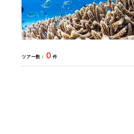
0
ツアー数：
件