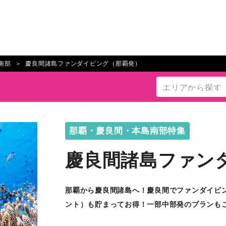
南部
慶良間諸島ファンダイビング（那覇発）
那覇・慶良間・本島南部特集
慶良間諸島ファン
那覇から慶良間諸島へ！慶良間でファンダイビ
ント）も貯まってお得！一部中部発のプランも