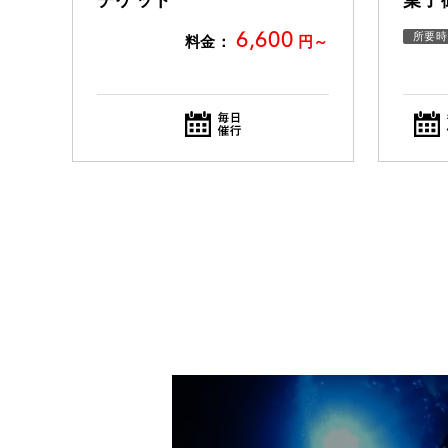
チケット
菓子
6,600
所要時
料金：
円～