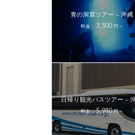
青の洞窟ツアー – 沖縄
3,500
料金：
円～
日帰り観光バスツアー – 
5,980
料金：
円～