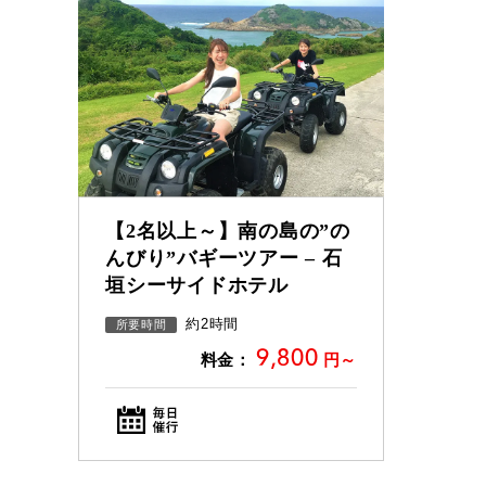
【2名以上～】南の島の”の
んびり”バギーツアー – 石
垣シーサイドホテル
約2時間
所要時間
9,800
料金：
円～