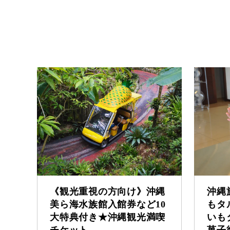
《観光重視の方向け》沖縄
沖縄
美ら海水族館入館券など10
もタ
大特典付き★沖縄観光満喫
いも