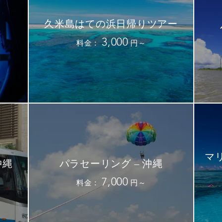
久米島はての浜日帰りツアー
3,000
料金：
円～
マ
沖縄
パラセーリング – 沖縄
7,000
料金：
円～